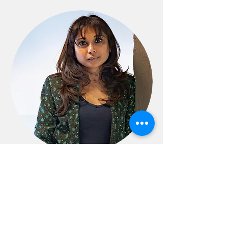
Titulaire d'un Bac en Droit (FUNDP et
UCL), d'un
Master en
Communication/Journalisme
et agrégée
en sciences sociales (UCL), je travaillais
comme chargée de projet &