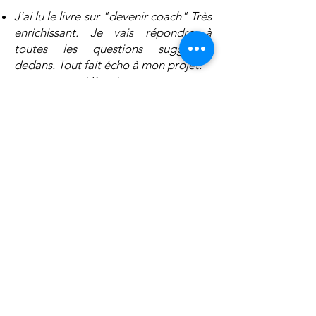
J'ai lu le livre sur "devenir coach" Très
enrichissant. Je vais répondre à
toutes les questions suggérées
dedans. Tout fait écho à mon projet.
Véronique
Le livre est d'une grande clarté et
répond à des questions pratiques que
je me posais.
Nadine
Un ouvrage de bon conseil qui
permet de se remettre en question et
oriente aussi vers d'autres livres pour
faire un travail sur soi.
Samantha
C'est peu dire que j'ai dévoré votre
dernier livre "Changer de vie et