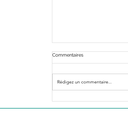
Commentaires
Rédigez un commentaire...
PODCAST - L'ANNONCE DU
CANCER, L'ARRÊT DE
TRAVAIL... LE SÉISME
INVISIBLE avec Naître
Princesse, Devenir guerrière