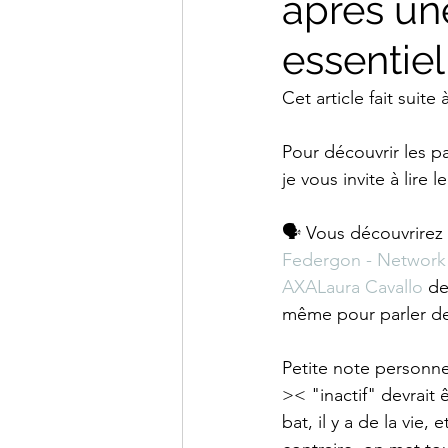
après un
essentiel 
Cet article fait suite
Pour découvrir les pa
je vous invite à lire
🗣 Vous découvrirez l
Federgon - Network 
AXA
Laura Cavallo
 de
même pour parler d
Petite note personne
>< "inactif" devrait
bat, il y a de la vie,