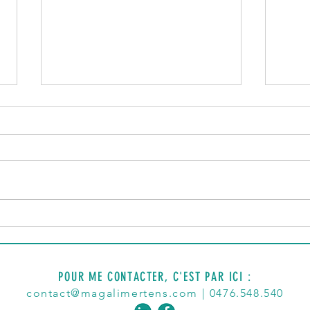
RTBF - Les jeunes atteints
MOU
de maladie chronique
40 a
veulent sensibiliser la
affro
société à leur réalité au
sont
POUR ME CONTACTER, C'EST PAR ICI :
quotidien
nom
contact@magalimertens.com
| 0476.548.540