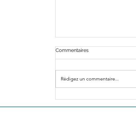
Commentaires
Rédigez un commentaire...
PODCAST - L'ANNONCE DU
CANCER, L'ARRÊT DE
TRAVAIL... LE SÉISME
INVISIBLE avec Naître
Princesse, Devenir guerrière
de Delphine Remy