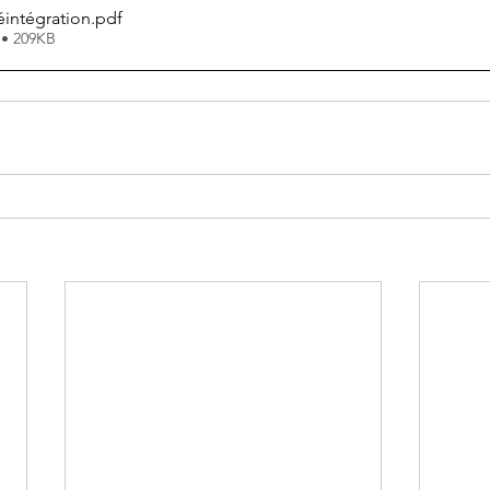
intégration
.pdf
 • 209KB