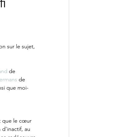
i
n sur le sujet, 
and
 de 
ermans
 de 
nsi que moi-
t que le cœur 
 d'inactif, au 