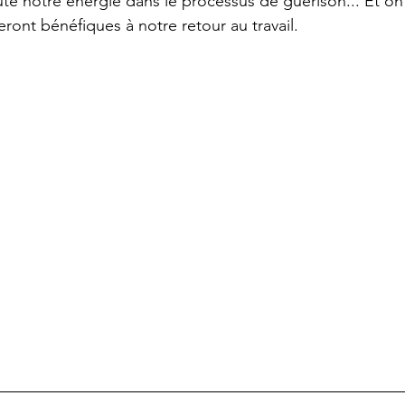
ute notre énergie dans le processus de guérison... Et o
ront bénéfiques à notre retour au travail.