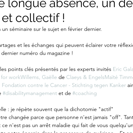
e longue absence, un déf
et collectif !
 à un séminaire sur le sujet en février dernier. 
rtages et les échanges qui peuvent éclairer votre réflexio
 le dernier numéro du magazine !
es points clés présentés par les experts invités 
Eric Gal
for work
Willems, Gaëlle
 de 
Claeys & Engels
Maïté Timm
 
Fondation contre le Cancer - Stichting tegen Kanker
 ai
e 
#disabilitymanagement
 et de 
#coaching
lle : je répète souvent que la dichotomie "actif"
 être changée parce que personne n'est jamais "off". Tan
 et ce n'est pas un arrêt maladie qui fait de vous quelqu'un